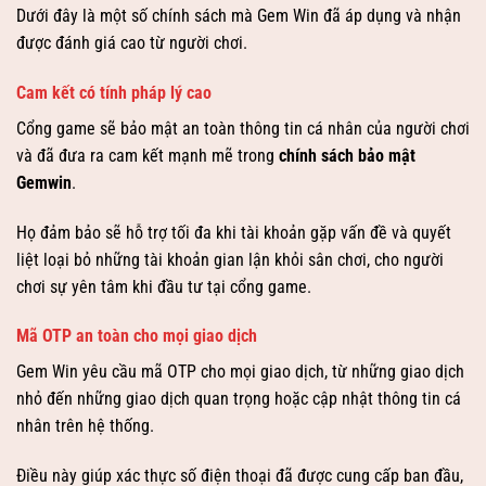
Dưới đây là một số chính sách mà Gem Win đã áp dụng và nhận
được đánh giá cao từ người chơi.
Cam kết có tính pháp lý cao
Cổng game sẽ bảo mật an toàn thông tin cá nhân của người chơi
và đã đưa ra cam kết mạnh mẽ trong
chính sách bảo mật
Gemwin
.
Họ đảm bảo sẽ hỗ trợ tối đa khi tài khoản gặp vấn đề và quyết
liệt loại bỏ những tài khoản gian lận khỏi sân chơi, cho người
chơi sự yên tâm khi đầu tư tại cổng game.
Mã OTP an toàn cho mọi giao dịch
Gem Win yêu cầu mã OTP cho mọi giao dịch, từ những giao dịch
nhỏ đến những giao dịch quan trọng hoặc cập nhật thông tin cá
nhân trên hệ thống.
Điều này giúp xác thực số điện thoại đã được cung cấp ban đầu,