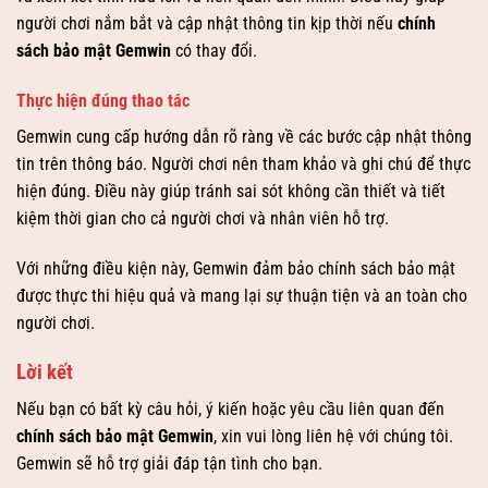
người chơi nắm bắt và cập nhật thông tin kịp thời nếu
chính
sách bảo mật Gemwin
có thay đổi.
Thực hiện đúng thao tác
Gemwin cung cấp hướng dẫn rõ ràng về các bước cập nhật thông
tin trên thông báo. Người chơi nên tham khảo và ghi chú để thực
hiện đúng. Điều này giúp tránh sai sót không cần thiết và tiết
kiệm thời gian cho cả người chơi và nhân viên hỗ trợ.
Với những điều kiện này, Gemwin đảm bảo chính sách bảo mật
được thực thi hiệu quả và mang lại sự thuận tiện và an toàn cho
người chơi.
Lời kết
Nếu bạn có bất kỳ câu hỏi, ý kiến hoặc yêu cầu liên quan đến
chính sách bảo mật Gemwin
, xin vui lòng liên hệ với chúng tôi.
Gemwin sẽ hỗ trợ giải đáp tận tình cho bạn.