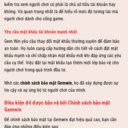
kiểm tra xem người chơi có phải là chủ sở hữu tài khoản hay
không. Và quan trọng nhất là để hiểu rõ mức độ tương tác mà
người chơi dành cho cổng game.
Yêu cầu mật khẩu tài khoản mạnh nhất
Gem Win yêu cầu thay đổi mật khẩu thường xuyên để đảm bảo
an toàn. Họ luôn cung cấp hướng dẫn chi tiết về cách đặt mật
khẩu mạnh và chỉ chấp nhận mật khẩu mới khi đáp ứng các yêu
cầu cụ thể. Việc đặt lại mật khẩu tạo thêm một lớp bảo vệ cho
người chơi trong quá trình đầu tư.
Nhờ các
chính sách bảo mật Gemwin
, họ đã xây dựng được sự
tin cậy và sự ủng hộ từ người chơi của mình.
Điều kiện để được bảo vệ bởi Chính sách bảo mật
Gemwin
Để chính sách bảo mật tại Gemwin đạt hiệu quả cao, bạn cần
đáp ứng những điều kiện sau: