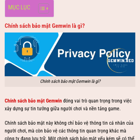
MỤC LỤC
Chính sách bảo mật Gemwin là gì?
Chính sách bảo mật Gemwin là gì?
Chính sách bảo mật Gemwin
đóng vai trò quan trọng trong việc
xây dựng sự tin tưởng giữa người chơi và nền tảng game.
Chính sách bảo mật này không chỉ bảo vệ thông tin cá nhân của
người chơi, mà còn bảo vệ các thông tin quan trọng khác mà
công ty đang lưu trữ. Một chính sách bảo mật yếu kém sẽ có thể