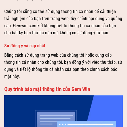
Chúng tôi cũng có thể sử dụng thông tin cá nhân để cải thiện
trải nghiệm của bạn trên trang web, tùy chỉnh nội dung và quảng
cáo. Gemwin cam kết không tiết lộ thông tin cá nhân của bạn
cho bất kỳ bên thứ ba nào mà không có sự đồng ý từ bạn.
Sự đồng ý và cập nhật
Bằng cách sử dụng trang web của chúng tôi hoặc cung cấp
thông tin cá nhân cho chúng tôi, bạn đồng ý với việc thu thập, sử
dụng và tiết lộ thông tin cá nhân của bạn theo chính sách bảo
mật này.
Quy trình bảo mật thông tin của Gem Win