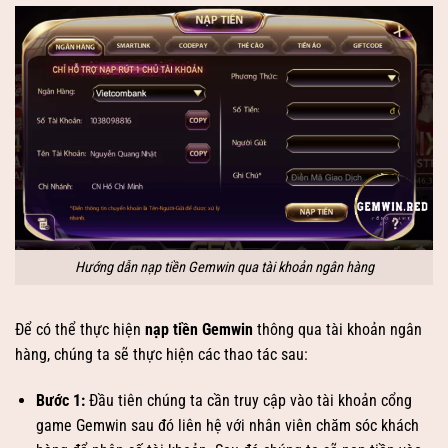
Hướng dẫn nạp tiền Gemwin qua tài khoản ngân hàng
Để có thể thực hiện
nạp tiền Gemwin
thông qua tài khoản ngân
hàng, chúng ta sẽ thực hiện các thao tác sau:
Bước 1:
Đầu tiên chúng ta cần truy cập vào tài khoản cổng
game Gemwin sau đó liên hệ với nhân viên chăm sóc khách