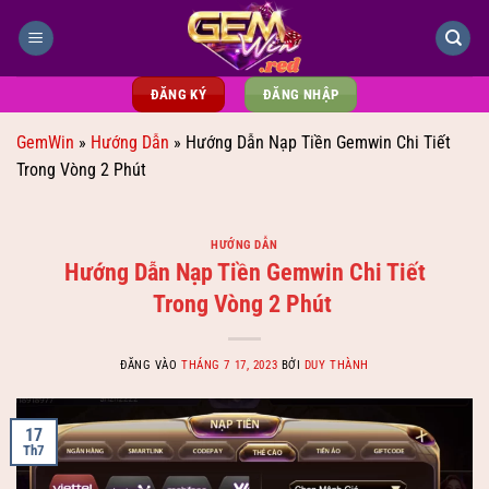
Bỏ
qua
nội
dung
ĐĂNG KÝ
ĐĂNG NHẬP
GemWin
»
Hướng Dẫn
»
Hướng Dẫn Nạp Tiền Gemwin Chi Tiết
Trong Vòng 2 Phút
HƯỚNG DẪN
Hướng Dẫn Nạp Tiền Gemwin Chi Tiết
Trong Vòng 2 Phút
ĐĂNG VÀO
THÁNG 7 17, 2023
BỞI
DUY THÀNH
17
Th7