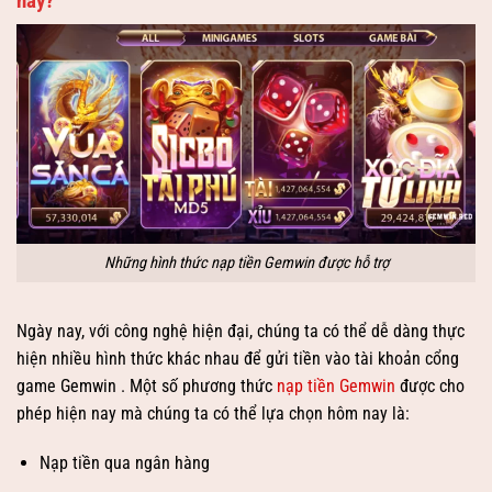
nay?
Những hình thức nạp tiền Gemwin được hỗ trợ
Ngày nay, với công nghệ hiện đại, chúng ta có thể dễ dàng thực
hiện nhiều hình thức khác nhau để gửi tiền vào tài khoản cổng
game Gemwin . Một số phương thức
nạp tiền Gemwin
được cho
phép hiện nay mà chúng ta có thể lựa chọn hôm nay là:
Nạp tiền qua ngân hàng