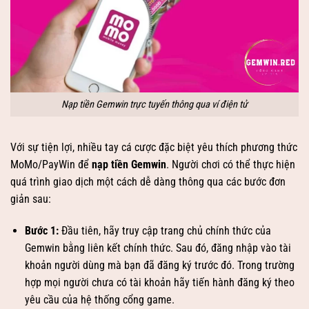
Nạp tiền Gemwin trực tuyến thông qua ví điện tử
Với sự tiện lợi, nhiều tay cá cược đặc biệt yêu thích phương thức
MoMo/PayWin để
nạp tiền Gemwin
. Người chơi có thể thực hiện
quá trình giao dịch một cách dễ dàng thông qua các bước đơn
giản sau:
Bước 1:
Đầu tiên, hãy truy cập trang chủ chính thức của
Gemwin bằng liên kết chính thức. Sau đó, đăng nhập vào tài
khoản người dùng mà bạn đã đăng ký trước đó. Trong trường
hợp mọi người chưa có tài khoản hãy tiến hành đăng ký theo
yêu cầu của hệ thống cổng game.