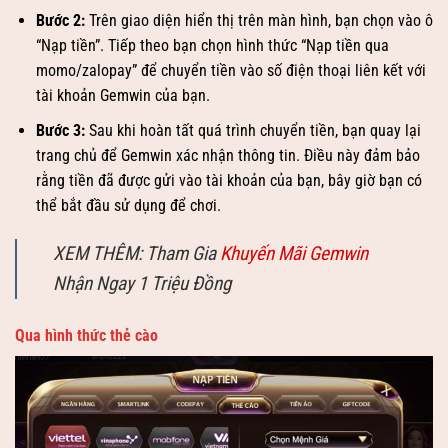
Bước 2:
Trên giao diện hiển thị trên màn hình, bạn chọn vào ô
“Nạp tiền”. Tiếp theo bạn chọn hình thức “Nạp tiền qua
momo/zalopay” để chuyển tiền vào số điện thoại liên kết với
tài khoản Gemwin của bạn.
Bước 3:
Sau khi hoàn tất quá trình chuyển tiền, bạn quay lại
trang chủ để Gemwin xác nhận thông tin. Điều này đảm bảo
rằng tiền đã được gửi vào tài khoản của bạn, bây giờ bạn có
thể bắt đầu sử dụng để chơi.
XEM THÊM:
Tham Gia
Khuyến Mãi Gemwin
Nhận Ngay 1 Triệu Đồng
Qua hình thức thẻ cào