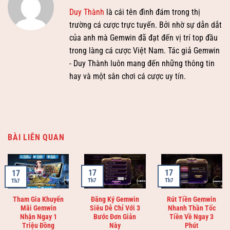
Duy Thành
là cái tên đình đám trong thị
trường cá cược trực tuyến. Bởi nhờ sự dẫn dắt
của anh mà Gemwin đã đạt đến vị trí top đầu
trong làng cá cược Việt Nam. Tác giả Gemwin
- Duy Thành luôn mang đến những thông tin
hay và một sân chơi cá cược uy tín.
BÀI LIÊN QUAN
17
17
17
Th7
Th7
Th7
Tham Gia Khuyến
Đăng Ký Gemwin
Rút Tiền Gemwin
Mãi Gemwin
Siêu Dễ Chỉ Với 3
Nhanh Thần Tốc
Nhận Ngay 1
Bước Đơn Giản
Tiền Về Ngay 3
Triệu Đồng
Này
Phút