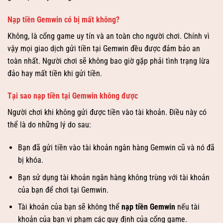
Nạp tiền Gemwin có bị mất không?
Không, là cổng game uy tín và an toàn cho người chơi. Chính vì
vậy mọi giao dịch gửi tiền tại Gemwin đều được đảm bảo an
toàn nhất. Người chơi sẽ không bao giờ gặp phải tình trạng lừa
đảo hay mất tiền khi gửi tiền.
Tại sao nạp tiền tại Gemwin không được
Người chơi khi không gửi được tiền vào tài khoản. Điều này có
thể là do những lý do sau:
Bạn đã gửi tiền vào tài khoản ngân hàng Gemwin cũ và nó đã
bị khóa.
Bạn sử dụng tài khoản ngân hàng không trùng với tài khoản
của bạn để chơi tại Gemwin.
Tài khoản của bạn sẽ không thể
nạp tiền Gemwin
nếu tài
khoản của bạn vi phạm các quy định của cổng game.