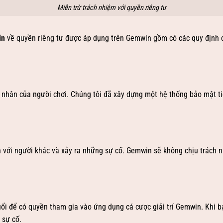
Miễn trừ trách nhiệm với quyền riêng tư
in
về quyền riêng tư được áp dụng trên Gemwin gồm có các quy định c
nhân của người chơi. Chúng tôi đã xây dựng một hệ thống bảo mật tiê
ản với người khác và xảy ra những sự cố. Gemwin sẽ không chịu trách 
uổi để có quyền tham gia vào ứng dụng cá cược giải trí Gemwin. Khi bạ
 sự cố.