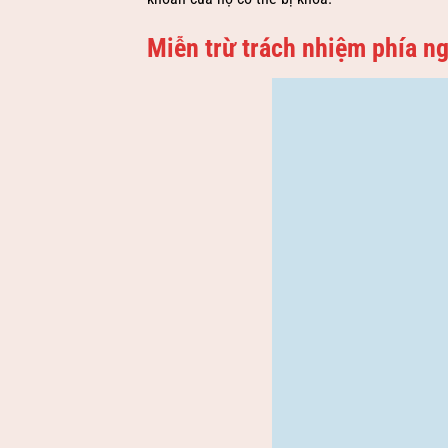
Miễn trừ trách nhiệm phía 