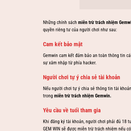
Những chính sách
miễn trừ trách nhiệm Gemw
quyền riêng tư của người chơi như sau:
Cam kết bảo mật
Gemwin cam kết đảm bảo an toàn thông tin cá 
sự xâm nhập từ phía hacker.
Người chơi tự ý chia sẻ tài khoản
Nếu người chơi tự ý chia sẻ thông tin tài kho
trong
miễn trừ trách nhiệm Gemwin.
Yêu cầu về tuổi tham gia
Khi đăng ký tài khoản, người chơi phải đủ 18 t
GEM WIN sẽ được miễn trừ trách nhiệm nếu có