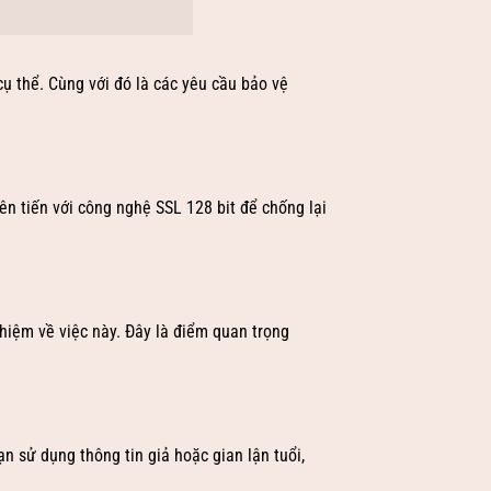
ụ thể. Cùng với đó là các yêu cầu bảo vệ
n tiến với công nghệ SSL 128 bit để chống lại
nhiệm về việc này. Đây là điểm quan trọng
n sử dụng thông tin giả hoặc gian lận tuổi,