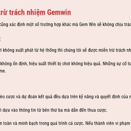
trừ trách nhiệm Gemwin
 cũng xác định một số trường hợp khác mà Gem Win sẽ không chịu trá
t
t không xuất phát từ hệ thống thì chúng tôi sẽ được miễn trừ trách n
không ổn định, hiệu suất thiết bị chơi không hiệu quả. Những sự cố t
ame.
kèo cược và dự đoán kết quả đều dựa trên kỹ năng và quyết định của 
 dựa vào thông tin từ bên thứ ba mà dẫn đến thua cược.
 an toàn và minh bạch trong quá trình cá cược. Nếu thành viên vi phạ