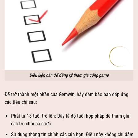
Điều kiện cần để đăng ký tham gia cổng game
Để trở thành một phần của Gemwin, hãy đảm bảo bạn đáp ứng
các tiêu chí sau:
Phải từ 18 tuổi trở lên: Đây là độ tuổi hợp pháp để tham gia
các trò chơi cá cược.
Sử dụng thông tin chính xác của bạn: Điều này không chỉ đảm