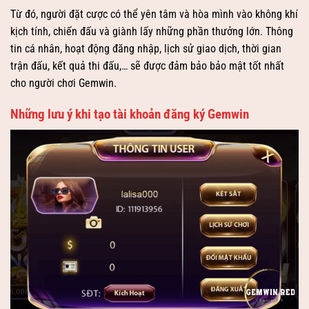
Từ đó, người đặt cược có thể yên tâm và hòa mình vào không khí
kịch tính, chiến đấu và giành lấy những phần thưởng lớn. Thông
tin cá nhân, hoạt động đăng nhập, lịch sử giao dịch, thời gian
trận đấu, kết quả thi đấu,… sẽ được đảm bảo bảo mật tốt nhất
cho người chơi Gemwin.
Những lưu ý khi tạo tài khoản đăng ký Gemwin