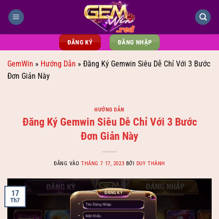
Bỏ
qua
nội
dung
ĐĂNG KÝ
ĐĂNG NHẬP
GemWin
»
Hướng Dẫn
»
Đăng Ký Gemwin Siêu Dễ Chỉ Với 3 Bước
Đơn Giản Này
HƯỚNG DẪN
Đăng Ký Gemwin Siêu Dễ Chỉ Với 3 Bước
Đơn Giản Này
ĐĂNG VÀO
THÁNG 7 17, 2023
BỞI
DUY THÀNH
17
Th7