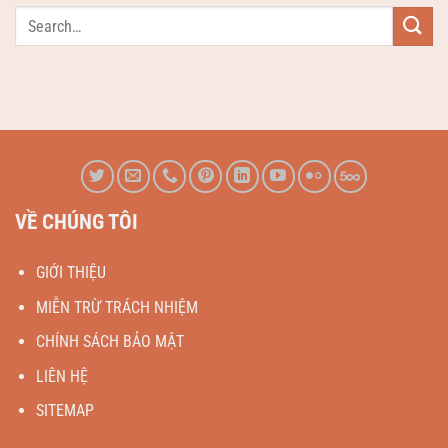
VỀ CHÚNG TÔI
GIỚI THIỆU
MIỄN TRỪ TRÁCH NHIỆM
CHÍNH SÁCH BẢO MẬT
LIÊN HỆ
SITEMAP