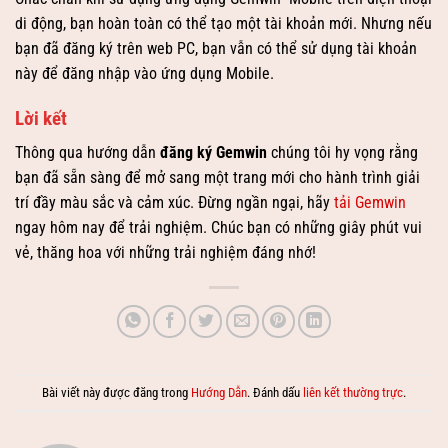
di động, bạn hoàn toàn có thể tạo một tài khoản mới. Nhưng nếu
bạn đã đăng ký trên web PC, bạn vẫn có thể sử dụng tài khoản
này để đăng nhập vào ứng dụng Mobile.
Lời kết
Thông qua hướng dẫn
đăng ký Gemwin
chúng tôi hy vọng rằng
bạn đã sẵn sàng để mở sang một trang mới cho hành trình giải
trí đầy màu sắc và cảm xúc. Đừng ngần ngại, hãy
tải Gemwin
ngay hôm nay để trải nghiệm. Chúc bạn có những giây phút vui
vẻ, thăng hoa với những trải nghiệm đáng nhớ!
Bài viết này được đăng trong
Hướng Dẫn
. Đánh dấu
liên kết thường trực
.