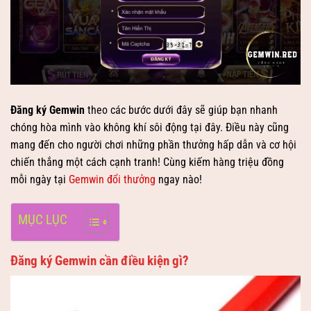
Đăng ký Gemwin
theo các bước dưới đây sẽ giúp bạn nhanh
chóng hòa mình vào không khí sôi động tại đây. Điều này cũng
mang đến cho người chơi những phần thưởng hấp dẫn và cơ hội
chiến thắng một cách cạnh tranh! Cùng kiếm hàng triệu đồng
mỗi ngày tại
Gemwin đổi thưởng
ngay nào!
MỤC LỤC
Đăng ký Gemwin cần điều kiện gì?