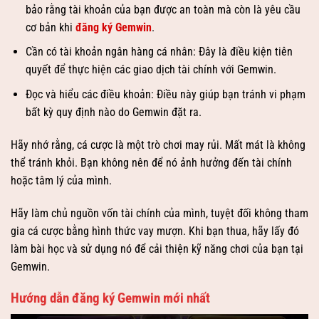
bảo rằng tài khoản của bạn được an toàn mà còn là yêu cầu
cơ bản khi
đăng ký Gemwin
.
Cần có tài khoản ngân hàng cá nhân: Đây là điều kiện tiên
quyết để thực hiện các giao dịch tài chính với Gemwin.
Đọc và hiểu các điều khoản: Điều này giúp bạn tránh vi phạm
bất kỳ quy định nào do Gemwin đặt ra.
Hãy nhớ rằng, cá cược là một trò chơi may rủi. Mất mát là không
thể tránh khỏi. Bạn không nên để nó ảnh hưởng đến tài chính
hoặc tâm lý của mình.
Hãy làm chủ nguồn vốn tài chính của mình, tuyệt đối không tham
gia cá cược bằng hình thức vay mượn. Khi bạn thua, hãy lấy đó
làm bài học và sử dụng nó để cải thiện kỹ năng chơi của bạn tại
Gemwin.
Hướng dẫn đăng ký Gemwin mới nhất