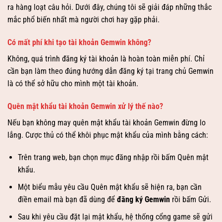
ra hàng loạt câu hỏi. Dưới đây, chúng tôi sẽ giải đáp những thắc
mắc phổ biến nhất mà người chơi hay gặp phải.
Có mất phí khi tạo tài khoản Gemwin không?
Không, quá trình đăng ký tài khoản là hoàn toàn miễn phí. Chỉ
cần bạn làm theo đúng hướng dẫn đăng ký tại trang chủ Gemwin
là có thể sở hữu cho mình một tài khoản.
Quên mật khẩu tài khoản Gemwin xử lý thế nào?
Nếu bạn không may quên mật khẩu tài khoản Gemwin đừng lo
lắng. Cược thủ có thể khôi phục mật khẩu của mình bằng cách:
Trên trang web, bạn chọn mục đăng nhập rồi bấm Quên mật
khẩu.
Một biểu mẫu yêu cầu Quên mật khẩu sẽ hiện ra, bạn cần
điền email mà bạn đã dùng để
đăng ký Gemwin
rồi bấm Gửi.
Sau khi yêu cầu đặt lại mật khẩu, hệ thống cổng game sẽ gửi