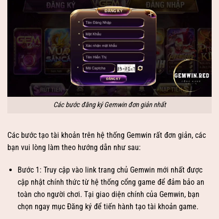
Các bước đăng ký Gemwin đơn giản nhất
Các bước tạo tài khoản trên hệ thống Gemwin rất đơn giản, các
bạn vui lòng làm theo hướng dẫn như sau:
Bước 1: Truy cập vào link trang chủ Gemwin mới nhất được
cập nhật chính thức từ hệ thống cổng game để đảm bảo an
toàn cho người chơi. Tại giao diện chính của Gemwin, bạn
chọn ngay mục Đăng ký để tiến hành tạo tài khoản game.