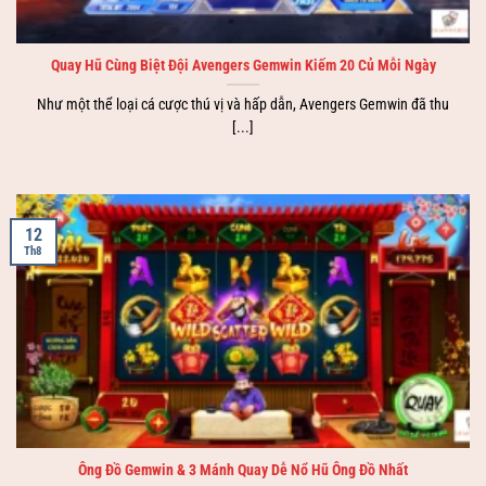
Quay Hũ Cùng Biệt Đội Avengers Gemwin Kiếm 20 Củ Mỗi Ngày
Như một thể loại cá cược thú vị và hấp dẫn, Avengers Gemwin đã thu
[...]
12
Th8
Ông Đồ Gemwin & 3 Mánh Quay Dễ Nổ Hũ Ông Đồ Nhất