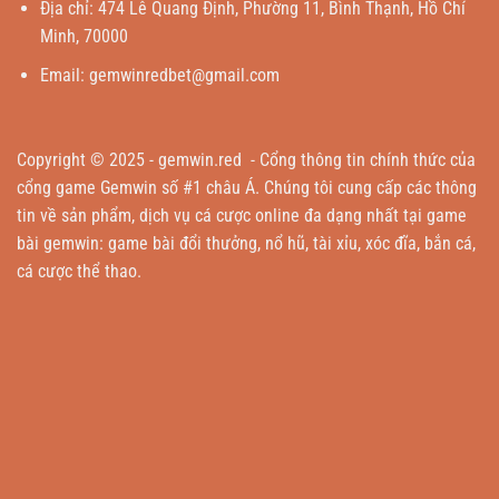
Địa chỉ:
474 Lê Quang Định, Phường 11, Bình Thạnh, Hồ Chí
Minh, 70000
Email:
gemwinredbet@gmail.com
Copyright © 2025 -
gemwin.red
- Cổng thông tin chính thức của
cổng game Gemwin số #1 châu Á. Chúng tôi cung cấp các thông
tin về sản phẩm, dịch vụ cá cược online đa dạng nhất tại game
bài gemwin: game bài đổi thưởng, nổ hũ, tài xỉu, xóc đĩa, bắn cá,
cá cược thể thao.