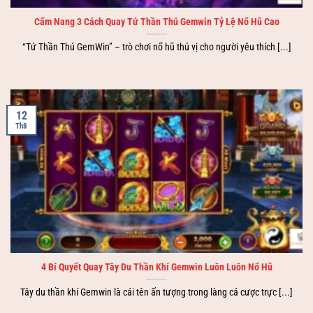
Cẩm Nang 3 Cách Quay Tứ Thần Thú Gemwin Tỷ Lệ Nổ Hũ Cao
“Tứ Thần Thú GemWin” – trò chơi nổ hũ thú vị cho người yêu thích [...]
12
Th8
4 Bí Quyết Quay Tây Du Thần Khí Gemwin Luôn Luôn Nổ Hũ
Tây du thần khí Gemwin là cái tên ấn tượng trong làng cá cược trực [...]