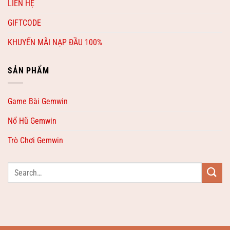
LIÊN HỆ
GIFTCODE
KHUYẾN MÃI NẠP ĐẦU 100%
SẢN PHẨM
Game Bài Gemwin
Nổ Hũ Gemwin
Trò Chơi Gemwin