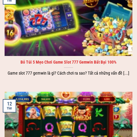
Th8
Bỏ Túi 5 Mẹo Chơi Game Slot 777 Gemwin Bất Bại 100%
Game slot 777 gemwin là gì? Cách chơi ra sao? Tất cả những vấn đề [...]
12
Th8