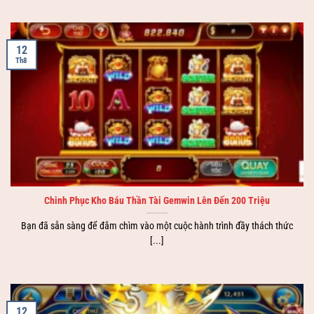
12
Th8
Chinh Phục Kho Báu Thần Tài Gemwin Lên Đến 200 Triệu
Bạn đã sẵn sàng để đắm chìm vào một cuộc hành trình đầy thách thức
[...]
12