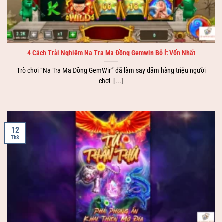
4 Cách Trải Nghiệm Na Tra Ma Đồng Gemwin Bỏ Ít Vốn Nhất
Trò chơi “Na Tra Ma Đồng GemWin” đã làm say đắm hàng triệu người
chơi. [...]
12
Th8