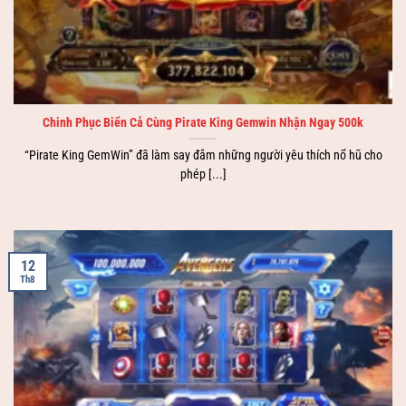
Chinh Phục Biển Cả Cùng Pirate King Gemwin Nhận Ngay 500k
“Pirate King GemWin” đã làm say đắm những người yêu thích nổ hũ cho
phép [...]
12
Th8