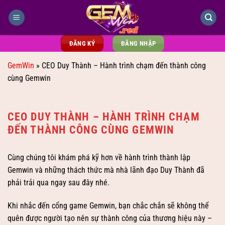
Bỏ
qua
nội
dung
ĐĂNG KÝ
ĐĂNG NHẬP
GemWin
»
CEO Duy Thành – Hành trình chạm đến thành công
cùng Gemwin
CEO DUY THÀNH – HÀNH TRÌNH CHẠM
ĐẾN THÀNH CÔNG CÙNG GEMWIN
Cùng chúng tôi khám phá kỹ hơn về hành trình thành lập
Gemwin và những thách thức mà nhà lãnh đạo Duy Thành đã
phải trải qua ngay sau đây nhé.
Khi nhắc đến cổng game Gemwin, bạn chắc chắn sẽ không thể
quên được người tạo nên sự thành công của thương hiệu này –