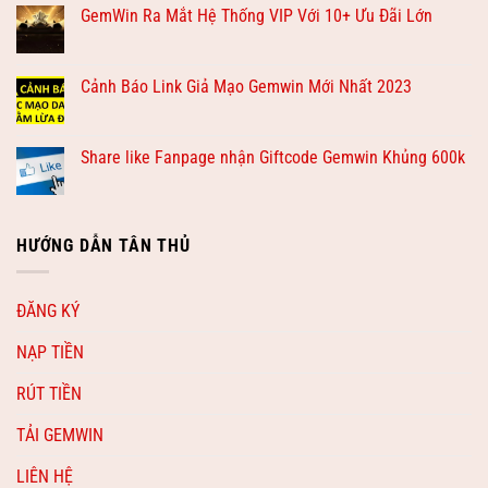
GemWin Ra Mắt Hệ Thống VIP Với 10+ Ưu Đãi Lớn
Cảnh Báo Link Giả Mạo Gemwin Mới Nhất 2023
Share like Fanpage nhận Giftcode Gemwin Khủng 600k
HƯỚNG DẪN TÂN THỦ
ĐĂNG KÝ
NẠP TIỀN
RÚT TIỀN
TẢI GEMWIN
LIÊN HỆ