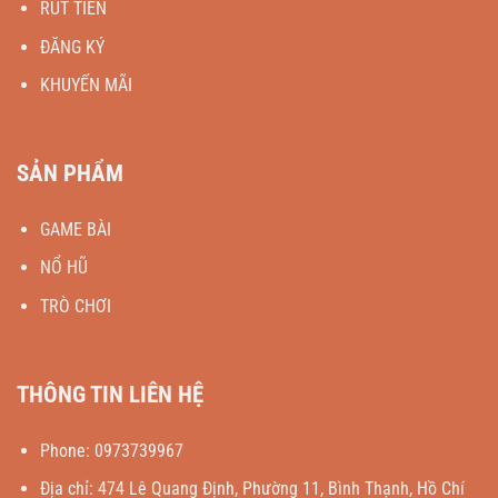
RÚT TIỀN
ĐĂNG KÝ
KHUYẾN MÃI
SẢN PHẨM
GAME BÀI
NỔ HŨ
TRÒ CHƠI
THÔNG TIN LIÊN HỆ
Phone:
0973739967
Địa chỉ:
474 Lê Quang Định, Phường 11, Bình Thạnh, Hồ Chí