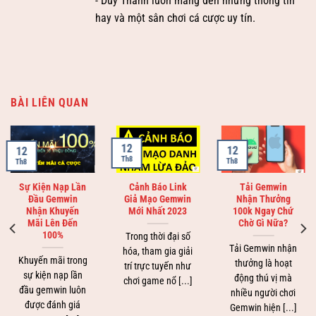
- Duy Thành luôn mang đến những thông tin
hay và một sân chơi cá cược uy tín.
BÀI LIÊN QUAN
12
12
12
Th8
Th8
Th8
Sự Kiện Nạp Lần
Cảnh Báo Link
Tải Gemwin
Đầu Gemwin
Giả Mạo Gemwin
Nhận Thưởng
Nhận Khuyến
Mới Nhất 2023
100k Ngay Chứ
Mãi Lên Đến
Chờ Gì Nữa?
100%
Trong thời đại số
Tải Gemwin nhận
hóa, tham gia giải
Khuyến mãi trong
thưởng là hoạt
trí trực tuyến như
sự kiện nạp lần
động thú vị mà
chơi game nổ [...]
đầu gemwin luôn
nhiều người chơi
được đánh giá
Gemwin hiện [...]