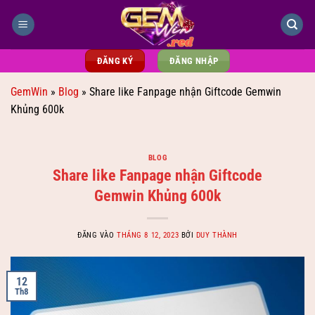
Bỏ
qua
nội
dung
ĐĂNG KÝ
ĐĂNG NHẬP
GemWin
»
Blog
»
Share like Fanpage nhận Giftcode Gemwin
Khủng 600k
BLOG
Share like Fanpage nhận Giftcode
Gemwin Khủng 600k
ĐĂNG VÀO
THÁNG 8 12, 2023
BỞI
DUY THÀNH
12
Th8