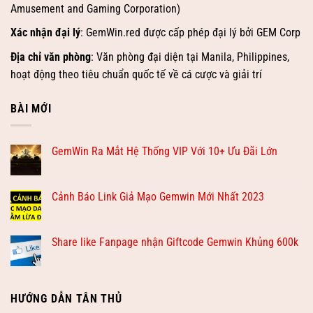
Amusement and Gaming Corporation)
Xác nhận đại lý
: GemWin.red được cấp phép đại lý bởi GEM Corp
Địa chỉ văn phòng
: Văn phòng đại diện tại Manila, Philippines,
hoạt động theo tiêu chuẩn quốc tế về cá cược và giải trí
BÀI MỚI
GemWin Ra Mắt Hệ Thống VIP Với 10+ Ưu Đãi Lớn
Cảnh Báo Link Giả Mạo Gemwin Mới Nhất 2023
Share like Fanpage nhận Giftcode Gemwin Khủng 600k
HƯỚNG DẪN TÂN THỦ