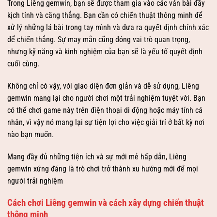
Trong Liêng gemwin, bạn sẽ được tham gia vào các ván bài đầy
kịch tính và căng thẳng. Bạn cần có chiến thuật thông minh để
xử lý những lá bài trong tay mình và đưa ra quyết định chính xác
để chiến thắng. Sự may mắn cũng đóng vai trò quan trọng,
nhưng kỹ năng và kinh nghiệm của bạn sẽ là yếu tố quyết định
cuối cùng.
Không chỉ có vậy, với giao diện đơn giản và dễ sử dụng, Liêng
gemwin mang lại cho người chơi một trải nghiệm tuyệt vời. Bạn
có thể chơi game này trên điện thoại di động hoặc máy tính cá
nhân, vì vậy nó mang lại sự tiện lợi cho việc giải trí ở bất kỳ nơi
nào bạn muốn.
Mang đầy đủ những tiện ích và sự mới mẻ hấp dẫn, Liêng
gemwin xứng đáng là trò chơi trở thành xu hướng mới để mọi
người trải nghiệm
Cách chơi Liêng gemwin và cách xây dựng chiến thuật
thông minh