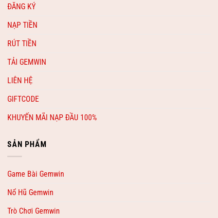
ĐĂNG KÝ
NẠP TIỀN
RÚT TIỀN
TẢI GEMWIN
LIÊN HỆ
GIFTCODE
KHUYẾN MÃI NẠP ĐẦU 100%
SẢN PHẨM
Game Bài Gemwin
Nổ Hũ Gemwin
Trò Chơi Gemwin