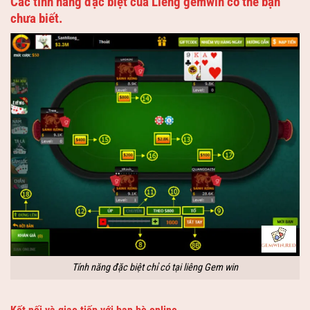
Các tính năng đặc biệt của Liêng gemwin có thể bạn
chưa biết.
Tính năng đặc biệt chỉ có tại liêng Gem win