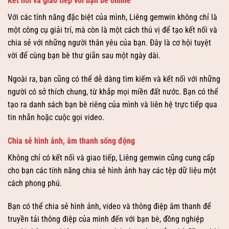
Kết nối và giao tiếp với bạn bè online
Với các tính năng đặc biệt của mình, Liêng gemwin không chỉ là
một công cụ giải trí, mà còn là một cách thú vị để tạo kết nối và
chia sẻ với những người thân yêu của bạn. Đây là cơ hội tuyệt
vời để cùng bạn bè thư giãn sau một ngày dài.
Ngoài ra, bạn cũng có thể dễ dàng tìm kiếm và kết nối với những
người có sở thích chung, từ khắp mọi miền đất nước. Bạn có thể
tạo ra danh sách bạn bè riêng của mình và liên hệ trực tiếp qua
tin nhắn hoặc cuộc gọi video.
Chia sẻ hình ảnh, âm thanh sống động
Không chỉ có kết nối và giao tiếp, Liêng gemwin cũng cung cấp
cho bạn các tính năng chia sẻ hình ảnh hay các tệp dữ liệu một
cách phong phú.
Bạn có thể chia sẻ hình ảnh, video và thông điệp âm thanh để
truyền tải thông điệp của mình đến với bạn bè, đồng nghiệp