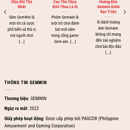
Chịu Đối Thủ
Cao Thủ Chưa
Hoàng Kim
Nhất
Biết Thua Là Gì
Gemwin Kiếm
Bạc Triệu
Sâm GemWin là
Phỏm Gemwin là
Xì dách hoàng
một trò cá cược
một trò chơi đánh
kim Gemwin
phổ biến và thú vị
bài mới nằm
không chỉ mang
mà người chơi
trong cổng game
đến trải nghiệm
[...]
Gem win. [...]
chơi bài độc đáo
[...]
THÔNG TIN GEMWIN
Thương hiệu
: GEMWIN
Ngày ra mắt
: 2022
Giấy phép hoạt động
: Được cấp phép bởi PAGCOR (Philippine
Amusement and Gaming Corporation)