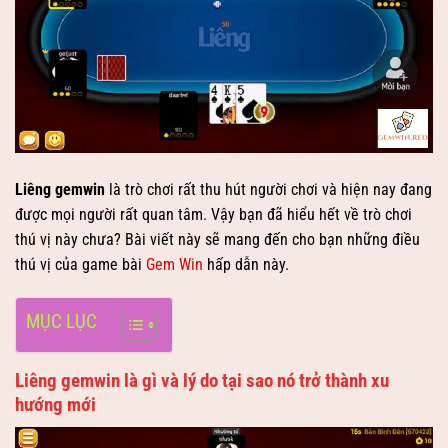
Liêng gemwin
là trò chơi rất thu hút người chơi và hiện nay đang
được mọi người rất quan tâm. Vậy bạn đã hiểu hết về trò chơi
thú vị này chưa? Bài viết này sẽ mang đến cho bạn những điều
thú vị của game bài
Gem Win
hấp dẫn này.
MỤC LỤC
Liêng gemwin là gì và lý do tại sao nó trở thành xu
hướng mới