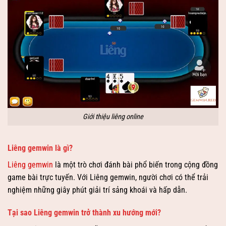
Giới thiệu liêng online
Liêng gemwin là gì?
Liêng gemwin
là một trò chơi đánh bài phổ biến trong cộng đồng
game bài trực tuyến. Với Liêng gemwin, người chơi có thể trải
nghiệm những giây phút giải trí sảng khoái và hấp dẫn.
Tại sao Liêng gemwin trở thành xu hướng mới?