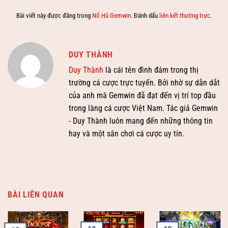
Bài viết này được đăng trong
Nổ Hũ Gemwin
. Đánh dấu
liên kết thường trực
.
DUY THÀNH
Duy Thành
là cái tên đình đám trong thị
trường cá cược trực tuyến. Bởi nhờ sự dẫn dắt
của anh mà Gemwin đã đạt đến vị trí top đầu
trong làng cá cược Việt Nam. Tác giả Gemwin
- Duy Thành luôn mang đến những thông tin
hay và một sân chơi cá cược uy tín.
BÀI LIÊN QUAN