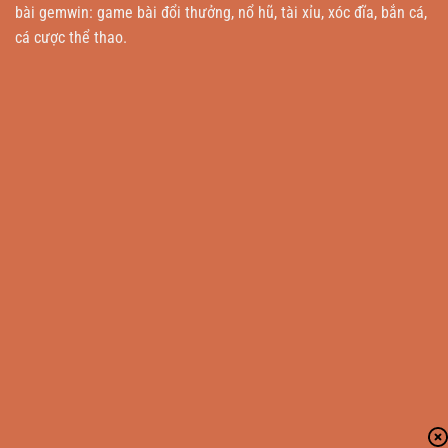
bài gemwin: game bài đổi thưởng, nổ hũ, tài xỉu, xóc đĩa, bắn cá,
cá cược thể thao.