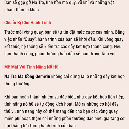
Bạn sẽ gặp gỡ Na Tra, linh hồn ma quỷ, vũ khí và những vật
phẩm thần bí khác.
Chuẩn Bị Cho Hành Trình
Trước mỗi vòng quay, bạn sẽ tự tin đặt mức cược của mình. Bằng
việc nhấn “Quay”, hành trình của bạn sẽ khởi đầu. Khi vòng quay
kết thúc, hệ thống sẽ kiểm tra các dãy kết hợp thành công. Nếu
bạn thành công, phần thưởng hấp dẫn sẽ nằm trong tầm với.
Mê Mải Với Tính Năng Nổ Hũ
Na Tra Ma Đồng Gemwin
không chỉ dừng lại ở những dãy kết hợp
thông thường.
Khi bạn hoàn thành nhiệm vụ đặc biệt, như dãy kết hợp liên tiếp,
tính năng nổ hũ sẽ tự động kích hoạt. Mở ra những cơ hội đầy
thú vị, tính năng này có thể mang đến cho bạn các vòng quay
miễn phí hoặc thậm chí những phần thưởng đặc biệt, gia tăng cơ
hội thắng lớn trong hành trình của bạn.