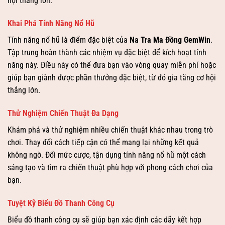
hội thắng lớn.
Khai Phá Tính Năng Nổ Hũ
Tính năng nổ hũ là điểm đặc biệt của
Na Tra Ma Đồng GemWin
.
Tập trung hoàn thành các nhiệm vụ đặc biệt để kích hoạt tính
năng này. Điều này có thể đưa bạn vào vòng quay miễn phí hoặc
giúp bạn giành được phần thưởng đặc biệt, từ đó gia tăng cơ hội
thắng lớn.
Thử Nghiệm Chiến Thuật Đa Dạng
Khám phá và thử nghiệm nhiều chiến thuật khác nhau trong trò
chơi. Thay đổi cách tiếp cận có thể mang lại những kết quả
không ngờ. Đổi mức cược, tận dụng tính năng nổ hũ một cách
sáng tạo và tìm ra chiến thuật phù hợp với phong cách chơi của
bạn.
Tuyệt Kỹ Biểu Đồ Thanh Công Cụ
Biểu đồ thanh công cụ sẽ giúp bạn xác định các dãy kết hợp