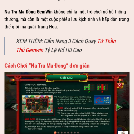
Na Tra Ma Đồng GemWin
không chỉ là một trò chơi nổ hũ thông
thường, mà còn là một cuộc phiêu lưu kịch tính và hấp dẫn trong
thế giới ma quái Trung Hoa.
XEM THÊM:
Cẩm Nang 3 Cách Quay
Tứ Thần
Thú Gemwin
Tỷ Lệ Nổ Hũ Cao
Cách Chơi “Na Tra Ma Đồng” đơn giản