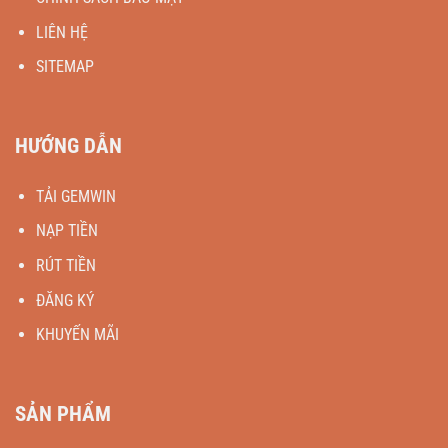
LIÊN HỆ
SITEMAP
HƯỚNG DẪN
TẢI GEMWIN
NẠP TIỀN
RÚT TIỀN
ĐĂNG KÝ
KHUYẾN MÃI
SẢN PHẨM