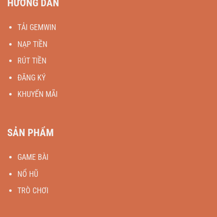
HƯỚNG DẪN
TẢI GEMWIN
NẠP TIỀN
RÚT TIỀN
ĐĂNG KÝ
KHUYẾN MÃI
SẢN PHẨM
GAME BÀI
NỔ HŨ
TRÒ CHƠI