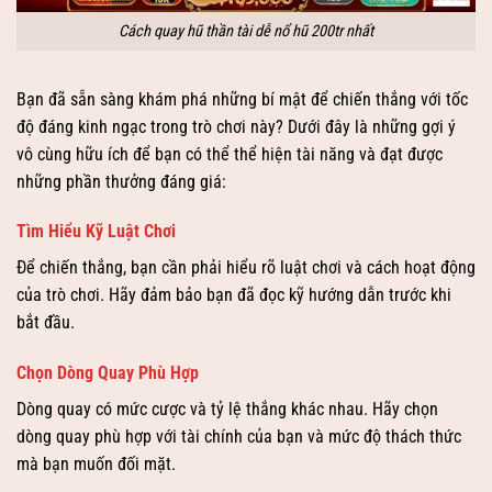
Cách quay hũ thần tài dễ nổ hũ 200tr nhất
Bạn đã sẵn sàng khám phá những bí mật để chiến thắng với tốc
độ đáng kinh ngạc trong trò chơi này? Dưới đây là những gợi ý
vô cùng hữu ích để bạn có thể thể hiện tài năng và đạt được
những phần thưởng đáng giá:
Tìm Hiểu Kỹ Luật Chơi
Để chiến thắng, bạn cần phải hiểu rõ luật chơi và cách hoạt động
của trò chơi. Hãy đảm bảo bạn đã đọc kỹ hướng dẫn trước khi
bắt đầu.
Chọn Dòng Quay Phù Hợp
Dòng quay có mức cược và tỷ lệ thắng khác nhau. Hãy chọn
dòng quay phù hợp với tài chính của bạn và mức độ thách thức
mà bạn muốn đối mặt.