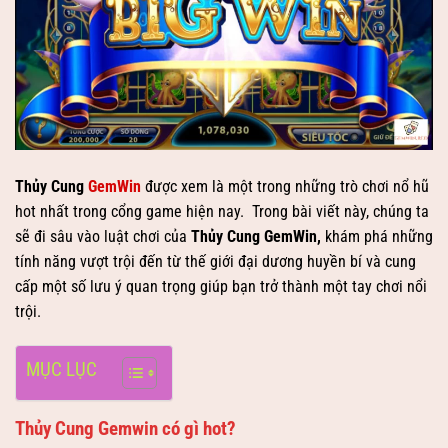
Thủy Cung
GemWin
được xem là một trong những trò chơi nổ hũ
hot nhất trong cổng game hiện nay. Trong bài viết này, chúng ta
sẽ đi sâu vào luật chơi của
Thủy Cung GemWin,
khám phá những
tính năng vượt trội đến từ thế giới đại dương huyền bí và cung
cấp một số lưu ý quan trọng giúp bạn trở thành một tay chơi nổi
trội.
MỤC LỤC
Thủy Cung Gemwin có gì hot?