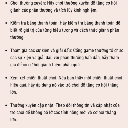
Chơi thường xuyên: Hãy chơi thường xuyên để tăng cơ hội
giành các phần thưởng và tích lũy kinh nghiệm.
Kiểm tra bảng thanh toán: Hãy kiểm tra bảng thanh toán để
biết rõ giá trị của từng biểu tượng và cách thức giành phần
thưởng.
Tham gia các sự kiện và giải đấu: Cổng game thường tổ chức
các sự kiện và giải đấu với phần thưởng hấp dẫn, hãy tham
gia để có cơ hội giành thêm phần quà.
Xem xét chiến thuật chơi: Nếu bạn thấy một chiến thuật chơi
hiệu quả, hãy áp dụng nó vào trò chơi để tăng cơ hội thắng
lớn.
Thường xuyên cập nhật: Theo dõi thông tin và cập nhật của
trò chơi để không bỏ lỡ các tính năng mới và cơ hội thắng
lớn.