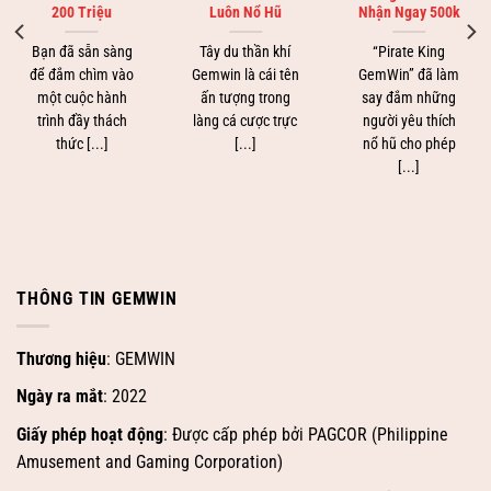
200 Triệu
Luôn Nổ Hũ
Nhận Ngay 500k
Bạn đã sẵn sàng
Tây du thần khí
“Pirate King
để đắm chìm vào
Gemwin là cái tên
GemWin” đã làm
một cuộc hành
ấn tượng trong
say đắm những
trình đầy thách
làng cá cược trực
người yêu thích
thức [...]
[...]
nổ hũ cho phép
[...]
THÔNG TIN GEMWIN
Thương hiệu
: GEMWIN
Ngày ra mắt
: 2022
Giấy phép hoạt động
: Được cấp phép bởi PAGCOR (Philippine
Amusement and Gaming Corporation)