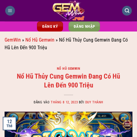
Bỏ
qua
nội
dung
ĐĂNG KÝ
ĐĂNG NHẬP
GemWin
»
Nổ Hũ Gemwin
»
Nổ Hũ Thủy Cung Gemwin Đang Có
Hũ Lên Đến 900 Triệu
NỔ HŨ GEMWIN
Nổ Hũ Thủy Cung Gemwin Đang Có Hũ
Lên Đến 900 Triệu
ĐĂNG VÀO
THÁNG 8 12, 2023
BỞI
DUY THÀNH
12
Th8