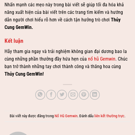
Nhấn mạnh các mẹo này trong bài viết sẽ giúp tối đa hóa khả
năng xuất hiện của bài viết trên các trang tìm kiếm và hướng
dẫn người chơi hiểu rõ hơn về cách tận hưởng trò chơi
Thủy
Cung GemWin.
Kết luận
Hãy tham gia ngay và trải nghiệm không gian đại dương bao la
cùng những phần thưởng đầy hứa hẹn của
nổ hũ Gemwin
. Chúc
bạn trở thành những tay chơi thành công và thăng hoa cùng
Thủy Cung GemWin!
Bài viết này được đăng trong
Nổ Hũ Gemwin
. Đánh dấu
liên kết thường trực
.