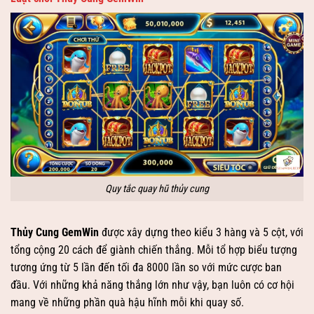
Quy tắc quay hũ thủy cung
Thủy Cung GemWin
được xây dựng theo kiểu 3 hàng và 5 cột, với
tổng cộng 20 cách để giành chiến thắng. Mỗi tổ hợp biểu tượng
tương ứng từ 5 lần đến tối đa 8000 lần so với mức cược ban
đầu. Với những khả năng thắng lớn như vậy, bạn luôn có cơ hội
mang về những phần quà hậu hĩnh mỗi khi quay số.