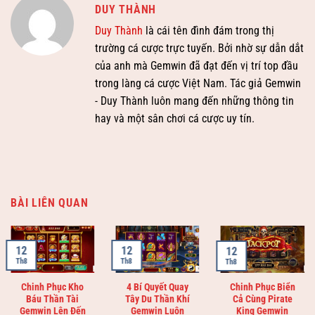
DUY THÀNH
Duy Thành
là cái tên đình đám trong thị
trường cá cược trực tuyến. Bởi nhờ sự dẫn dắt
của anh mà Gemwin đã đạt đến vị trí top đầu
trong làng cá cược Việt Nam. Tác giả Gemwin
- Duy Thành luôn mang đến những thông tin
hay và một sân chơi cá cược uy tín.
BÀI LIÊN QUAN
12
12
12
Th8
Th8
Th8
Chinh Phục Kho
4 Bí Quyết Quay
Chinh Phục Biển
Báu Thần Tài
Tây Du Thần Khí
Cả Cùng Pirate
Gemwin Lên Đến
Gemwin Luôn
King Gemwin