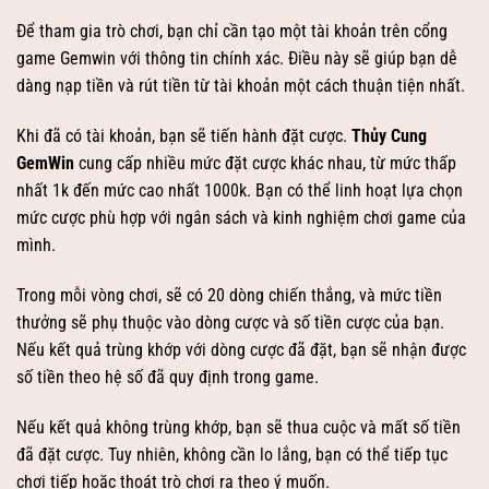
Để tham gia trò chơi, bạn chỉ cần tạo một tài khoản trên cổng
game Gemwin với thông tin chính xác. Điều này sẽ giúp bạn dễ
dàng nạp tiền và rút tiền từ tài khoản một cách thuận tiện nhất.
Khi đã có tài khoản, bạn sẽ tiến hành đặt cược.
Thủy Cung
GemWin
cung cấp nhiều mức đặt cược khác nhau, từ mức thấp
nhất 1k đến mức cao nhất 1000k. Bạn có thể linh hoạt lựa chọn
mức cược phù hợp với ngân sách và kinh nghiệm chơi game của
mình.
Trong mỗi vòng chơi, sẽ có 20 dòng chiến thắng, và mức tiền
thưởng sẽ phụ thuộc vào dòng cược và số tiền cược của bạn.
Nếu kết quả trùng khớp với dòng cược đã đặt, bạn sẽ nhận được
số tiền theo hệ số đã quy định trong game.
Nếu kết quả không trùng khớp, bạn sẽ thua cuộc và mất số tiền
đã đặt cược. Tuy nhiên, không cần lo lắng, bạn có thể tiếp tục
chơi tiếp hoặc thoát trò chơi ra theo ý muốn.